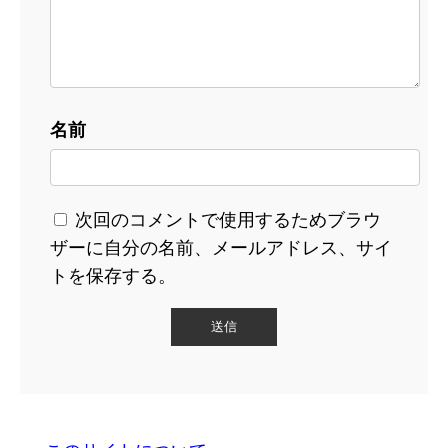
名前
次回のコメントで使用するためブラウ
ザーに自分の名前、メールアドレス、サイ
トを保存する。