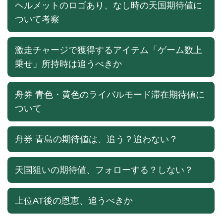
ヘルメットのロゴあり、なし時の天国期待値に
ついて考察
激走チャージで獲得するアイテム「ゲーム数上
乗せ」所持時は追うべきか
舟券 青色・黄色のライバルモード滞在期待値に
ついて
舟券 青島の期待値は、追う？追わない？
天国狙いの期待値、フォローする？しない？
上位AT後の恩恵、追うべきか