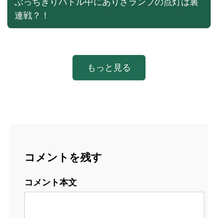
ぶっちぎりバトル中にありさランプの点灯は裏
連戦？！
もっと見る
コメントを残す
コメント本文