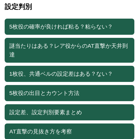
設定判別
5枚役の確率が良ければ粘る？粘らない？
謎当たりはある？レア役からのAT直撃か天井到
達
1枚役、共通ベルの設定差はある？ない？
5枚役の出目とカウント方法
設定差、設定判別要素まとめ
AT直撃の見抜き方を考察