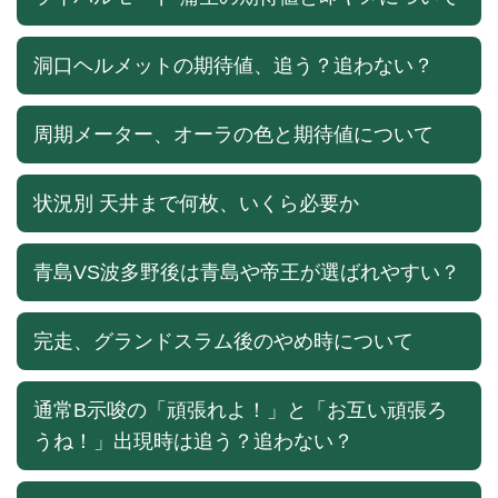
洞口ヘルメットの期待値、追う？追わない？
周期メーター、オーラの色と期待値について
状況別 天井まで何枚、いくら必要か
青島VS波多野後は青島や帝王が選ばれやすい？
完走、グランドスラム後のやめ時について
通常B示唆の「頑張れよ！」と「お互い頑張ろ
うね！」出現時は追う？追わない？