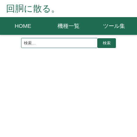
回胴に散る。
HOME
機種一覧
ツール集