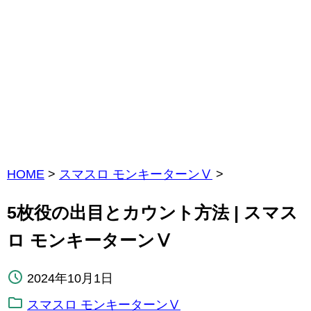
HOME
>
スマスロ モンキーターンⅤ
>
5枚役の出目とカウント方法 | スマス
ロ モンキーターンⅤ
2024年10月1日
スマスロ モンキーターンⅤ