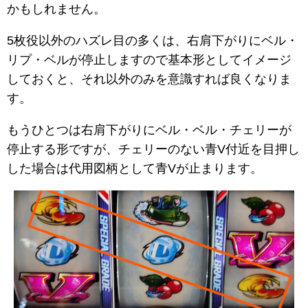
かもしれません。
5枚役以外のハズレ目の多くは、右肩下がりにベル・
リプ・ベルが停止しますので基本形としてイメージ
しておくと、それ以外のみを意識すれば良くなりま
す。
もうひとつは右肩下がりにベル・ベル・チェリーが
停止する形ですが、チェリーのない青V付近を目押し
した場合は代用図柄として青Vが止まります。