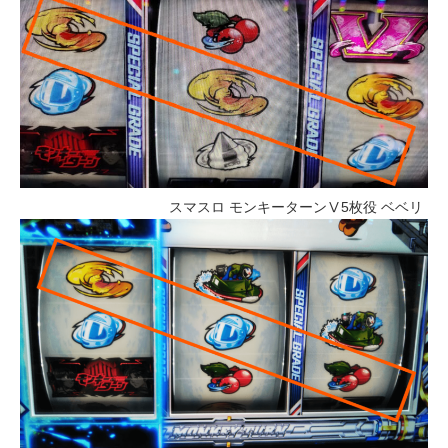
スマスロ モンキーターンⅤ5枚役 ベベリ