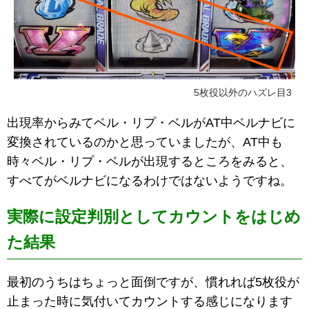
5枚役以外のハズレ目3
出現率からみてベル・リプ・ベルがAT中ベルナビに
変換されているのかと思っていましたが、AT中も
時々ベル・リプ・ベルが出現するところをみると、
すべてがベルナビになるわけではないようですね。
実際に設定判別としてカウントをはじめ
た結果
最初のうちはちょっと面倒ですが、慣れれば5枚役が
止まった時に気付いてカウントする感じになります