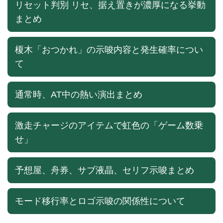
リセット判別 リセ、据え置きが濃厚になる挙動
まとめ
榎木「おつかれ」の示唆内容と発生確率につい
て
通常時、AT中の熱い演出まとめ
激走チャージのアイテムで虹色の「ゲーム数乗
せ」
予想屋、舟券、サブ液晶、セリフ示唆まとめ
モード移行率とロゴ示唆の関係性について