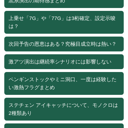
黒系演出の期待感まとめ
上乗せ「7G」や「77G」は3桁確定、設定示唆
は？
次回予告の恩恵はある？究極目成立時は熱い？
激アツ演出は継続率シナリオには影響しない
ペンギンストックやミニ洞口、一度は経験した
い激熱フラグまとめ
ステチェン アイキャッチについて、モノクロは
2種類あり