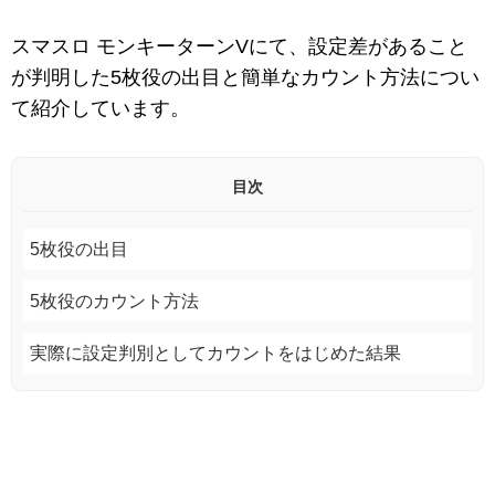
スマスロ モンキーターンVにて、設定差があること
が判明した5枚役の出目と簡単なカウント方法につい
て紹介しています。
目次
5枚役の出目
5枚役のカウント方法
実際に設定判別としてカウントをはじめた結果