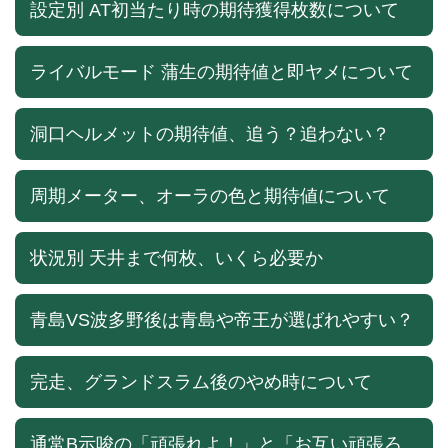
設定別 AT初当たり時の期待獲得枚数について
ライバルモード 蒲生の期待値と即ヤメについて
洞口ヘルメットの期待値、追う？追わない？
周期メーター、オーラの色と期待値について
状況別 天井まで何枚、いくら必要か
青島VS波多野後は青島や帝王が選ばれやすい？
完走、グランドスラム後のやめ時について
通常B示唆の「頑張れよ！」と「お互い頑張ろ