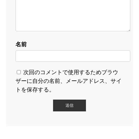
名前
次回のコメントで使用するためブラウ
ザーに自分の名前、メールアドレス、サイ
トを保存する。