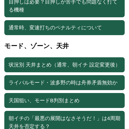
目押しは必要？目押しが苦手でも問題なく打て
る機種
通常時、変速打ちのペナルティについて
モード、ゾーン、天井
状況別 天井まとめ（通常、朝イチ 設定変更後）
ライバルモード・波多野の時は舟券矛盾無効か
天国狙い、モードB判別まとめ
朝イチの「最悪の展開はなさそうだ！」は4周期
天井を否定する？