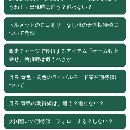
うね！」出現時は追う？追わない？
ヘルメットのロゴあり、なし時の天国期待値に
ついて考察
激走チャージで獲得するアイテム「ゲーム数上
乗せ」所持時は追うべきか
舟券 青色・黄色のライバルモード滞在期待値に
ついて
舟券 青島の期待値は、追う？追わない？
天国狙いの期待値、フォローする？しない？