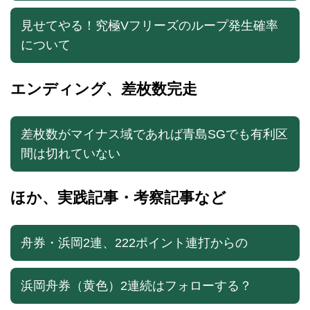
見せてやる！究極Vフリーズのループ発生確率
について
エンディング、差枚数完走
差枚数がマイナス域であれば青島SGでも有利区
間は切れていない
ほか、実践記事・考察記事など
舟券・浜岡2連、222ポイント連打からの
浜岡舟券（黄色）2連続はフォローする？