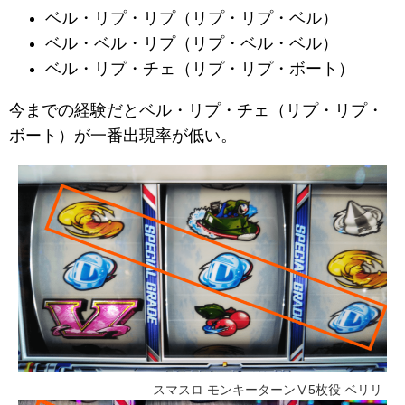
ベル・リプ・リプ（リプ・リプ・ベル）
ベル・ベル・リプ（リプ・ベル・ベル）
ベル・リプ・チェ（リプ・リプ・ボート）
今までの経験だとベル・リプ・チェ（リプ・リプ・
ボート）が一番出現率が低い。
スマスロ モンキーターンⅤ5枚役 ベリリ