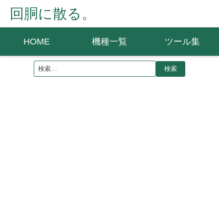
回胴に散る。
HOME
機種一覧
ツール集