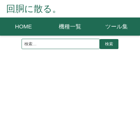
回胴に散る。
HOME
機種一覧
ツール集