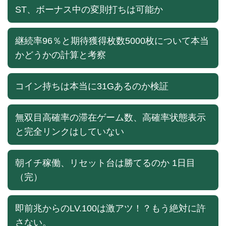
ST、ボーナス中の変則打ちは可能か
継続率96％と期待獲得枚数5000枚について本当
かどうかの計算と考察
コイン持ちは本当に31Gあるのか検証
無双目高確率の滞在ゲーム数、高確率状態表示
と完全リンクはしていない
朝イチ稼働、リセット台は勝てるのか 1日目
（完）
即前兆からのLV.100は激アツ！？もう絶対に許
さない。