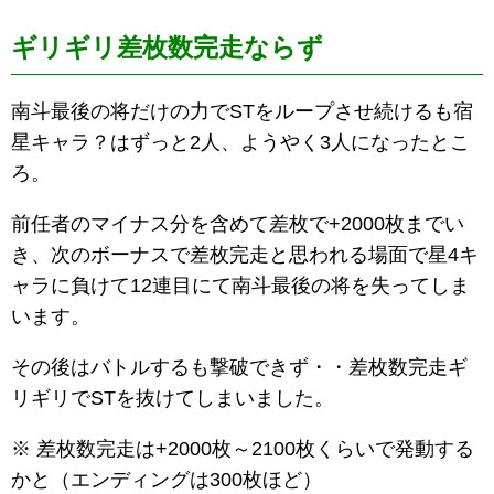
ギリギリ差枚数完走ならず
南斗最後の将だけの力でSTをループさせ続けるも宿
星キャラ？はずっと2人、ようやく3人になったとこ
ろ。
前任者のマイナス分を含めて差枚で+2000枚までい
き、次のボーナスで差枚完走と思われる場面で星4キ
ャラに負けて12連目にて南斗最後の将を失ってしま
います。
その後はバトルするも撃破できず・・差枚数完走ギ
リギリでSTを抜けてしまいました。
※ 差枚数完走は+2000枚～2100枚くらいで発動する
かと（エンディングは300枚ほど）