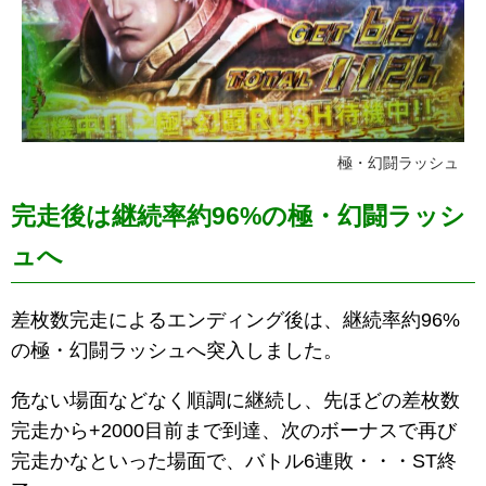
極・幻闘ラッシュ
完走後は継続率約96%の極・幻闘ラッシ
ュへ
差枚数完走によるエンディング後は、継続率約96%
の極・幻闘ラッシュへ突入しました。
危ない場面などなく順調に継続し、先ほどの差枚数
完走から+2000目前まで到達、次のボーナスで再び
完走かなといった場面で、バトル6連敗・・・ST終