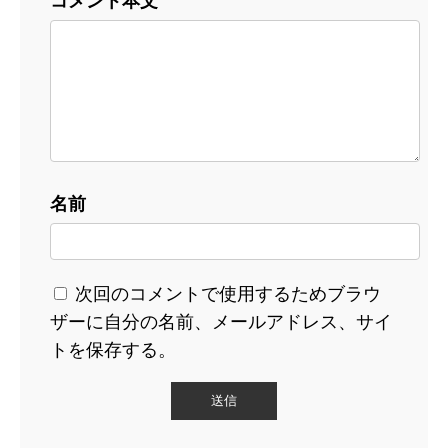
コメント本文
名前
次回のコメントで使用するためブラウ
ザーに自分の名前、メールアドレス、サイ
トを保存する。