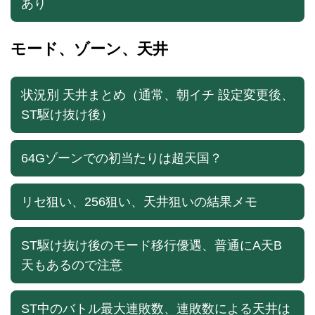
あり
モード、ゾーン、天井
状況別 天井まとめ（通常、朝イチ 設定変更後、
ST駆け抜け後）
64Gゾーンでの初当たりは超天国？
リセ狙い、256狙い、天井狙いの結果メモ
ST駆け抜け後のモード移行優遇、普通にA天B
天もあるので注意
ST中のバトル最大連敗数、連敗数による天井は