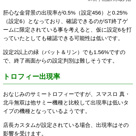
肝心な金背景の出現率が0.5%（設定456）と0.25%
（設定6）となっており、確認できるのがST終了ゲ
ームに限定されている事を考えると、仮に設定6を打
っていたとしても確認できる可能性は低いです。
設定2以上の緑（バット＆リン）でも1.56%ですの
で、終了画面からの設定判別は難しそうです。
トロフィー出現率
おなじみのサミートロフィーですが、スマスロ 真・
北斗無双は他サミー機種と比較して出現率は低いタ
イプの機種となっているようです。
店長カスタムが設定されている場合、出現率はその
影響を受けます。