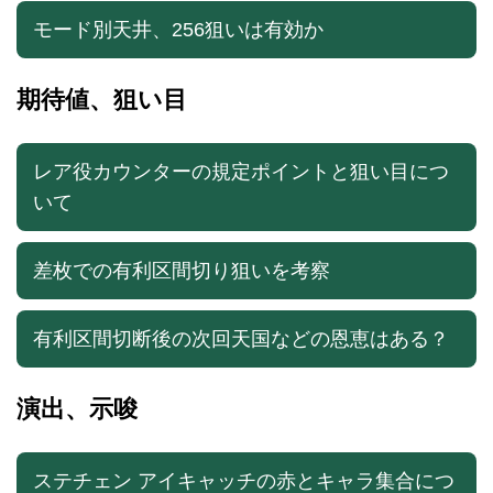
モード別天井、256狙いは有効か
期待値、狙い目
レア役カウンターの規定ポイントと狙い目につ
いて
差枚での有利区間切り狙いを考察
有利区間切断後の次回天国などの恩恵はある？
演出、示唆
ステチェン アイキャッチの赤とキャラ集合につ