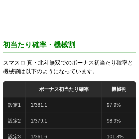
初当たり確率・機械割
スマスロ 真・北斗無双でのボーナス初当たり確率と
機械割は以下のようになっています。
ボーナス初当たり確率
機械割
設定1
1/381.1
97.9%
設定2
1/379.1
98.9%
設定3
1/361.6
101.8%