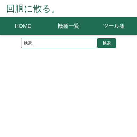
回胴に散る。
HOME
機種一覧
ツール集