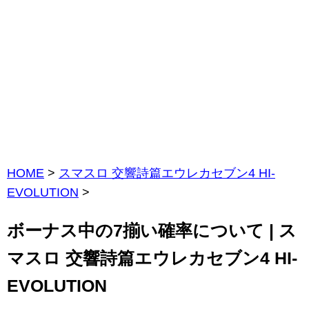
HOME
>
スマスロ 交響詩篇エウレカセブン4 HI-
EVOLUTION
>
ボーナス中の7揃い確率について | ス
マスロ 交響詩篇エウレカセブン4 HI-
EVOLUTION