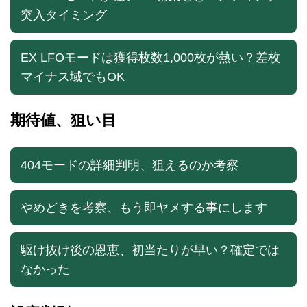
突入タイミング
EX LFOモードは獲得枚数1,000枚が熱い？差枚
マイナス域でもOK
期待値、狙い目
404モードの詳細判明、狙えるのか考察
やめどきを考察、もう即ヤメする事にします
駆け抜け後の恩恵、初当たりが早い？確定では
なかった