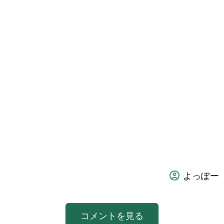
よっぽー
コメントを見る