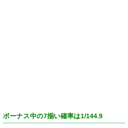
ボーナス中の7揃い確率は1/144.9