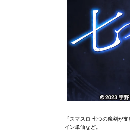
『スマスロ 七つの魔剣が
イン単価など。