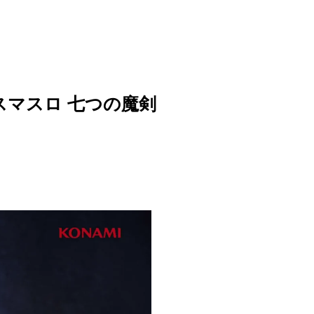
スマスロ 七つの魔剣