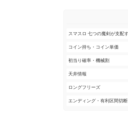
スマスロ 七つの魔剣が支配
コイン持ち・コイン単価
初当り確率・機械割
天井情報
ロングフリーズ
エンディング・有利区間切断