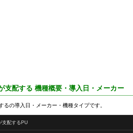
が支配する 機種概要・導入日・メーカー
配するの導入日・メーカー・機種タイプです。
が支配するPU