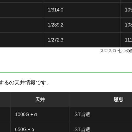
1/314.0
10
1/289.2
10
1/272.3
11
スマスロ 七つの
配するの天井情報です。
天井
恩恵
1000G + α
ST当選
）
650G + α
ST当選