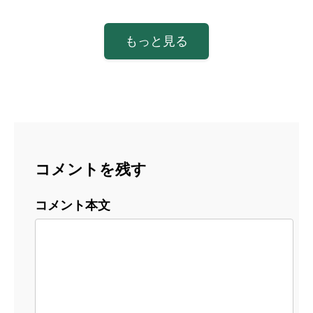
もっと見る
コメントを残す
コメント本文