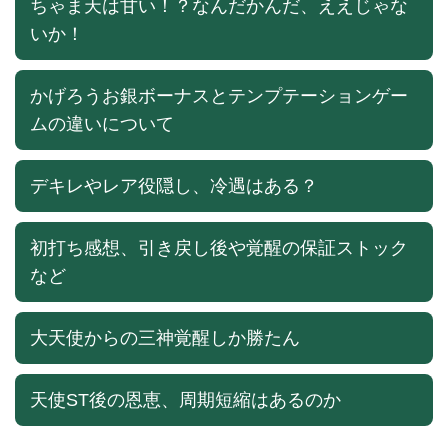
ちゃま天は甘い！？なんだかんだ、ええじゃな
いか！
かげろうお銀ボーナスとテンプテーションゲー
ムの違いについて
デキレやレア役隠し、冷遇はある？
初打ち感想、引き戻し後や覚醒の保証ストック
など
大天使からの三神覚醒しか勝たん
天使ST後の恩恵、周期短縮はあるのか