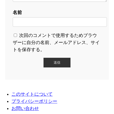
名前
次回のコメントで使用するためブラウ
ザーに自分の名前、メールアドレス、サイ
トを保存する。
このサイトについて
プライバシーポリシー
お問い合わせ