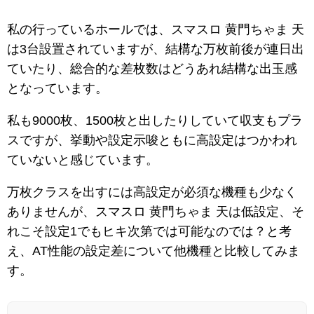
私の行っているホールでは、スマスロ 黄門ちゃま 天
は3台設置されていますが、結構な万枚前後が連日出
ていたり、総合的な差枚数はどうあれ結構な出玉感
となっています。
私も9000枚、1500枚と出したりしていて収支もプラ
スですが、挙動や設定示唆ともに高設定はつかわれ
ていないと感じています。
万枚クラスを出すには高設定が必須な機種も少なく
ありませんが、スマスロ 黄門ちゃま 天は低設定、そ
れこそ設定1でもヒキ次第では可能なのでは？と考
え、AT性能の設定差について他機種と比較してみま
す。