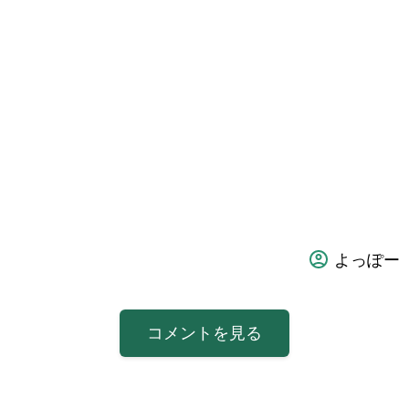
よっぽー
コメントを見る