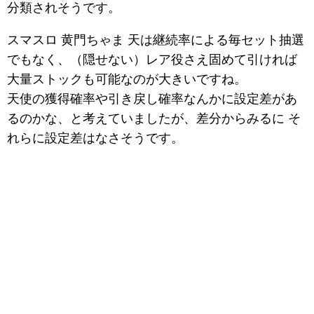
分類されそうです。
スマスロ 黄門ちゃま 天は継続率による毎セット抽選
でもなく、（隠せない）レア役さえ固めて引ければ
大量ストックも可能なのが大きいですね。
天使の獲得確率や引き戻し確率なんかに設定差があ
るのかな、と考えていましたが、差分からみるに そ
れらに設定差はなさそうです。