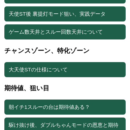
天使ST後 裏提灯モード狙い、実践データ
ゲーム数天井とスルー回数天井について
チャンスゾーン、特化ゾーン
大天使STの仕様について
期待値、狙い目
朝イチ1スルーの台は期待値ある？
駆け抜け後、ダブルちゃんモードの恩恵と期待