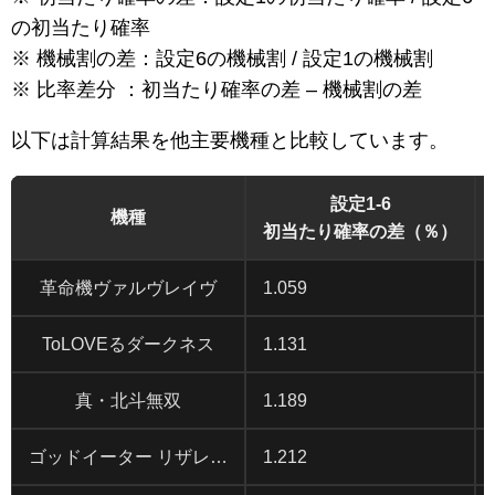
の初当たり確率
※ 機械割の差：設定6の機械割 / 設定1の機械割
※ 比率差分 ：初当たり確率の差 – 機械割の差
以下は計算結果を他主要機種と比較しています。
設定1-6
機種
初当たり確率の差（％）
革命機ヴァルヴレイヴ
1.059
ToLOVEるダークネス
1.131
真・北斗無双
1.189
ゴッドイーター リザレ…
1.212