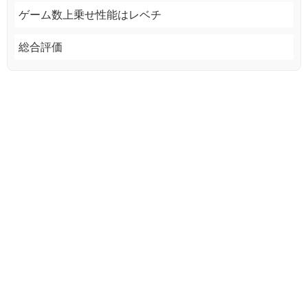
ゲーム数上乗せ性能はレベチ
総合評価