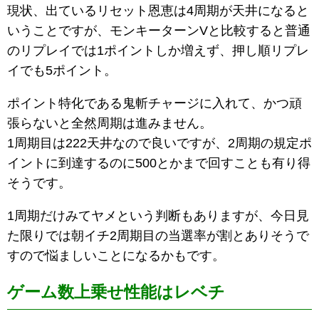
現状、出ているリセット恩恵は4周期が天井になると
いうことですが、モンキーターンVと比較すると普通
のリプレイでは1ポイントしか増えず、押し順リプレ
イでも5ポイント。
ポイント特化である鬼斬チャージに入れて、かつ頑
張らないと全然周期は進みません。
1周期目は222天井なので良いですが、2周期の規定ポ
イントに到達するのに500とかまで回すことも有り得
そうです。
1周期だけみてヤメという判断もありますが、今日見
た限りでは朝イチ2周期目の当選率が割とありそうで
すので悩ましいことになるかもです。
ゲーム数上乗せ性能はレベチ