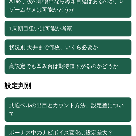
AT終了後の即優出ならぬ即百鬼はあるのか、0
ゲームヤメは可能かどうか
1周期目狙いは可能か考察
状況別 天井まで何枚、いくら必要か
高設定でも凹み台は期待値下がるのかどうか
設定判別
共通ベルの出目とカウント方法、設定差につい
て
ボーナス中のナビボイス変化は設定差大？