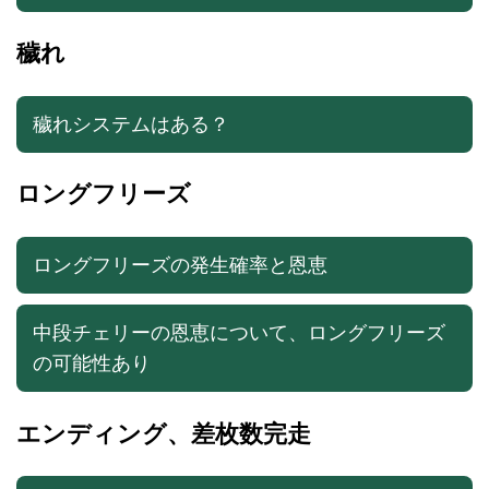
穢れ
穢れシステムはある？
ロングフリーズ
ロングフリーズの発生確率と恩恵
中段チェリーの恩恵について、ロングフリーズ
の可能性あり
エンディング、差枚数完走