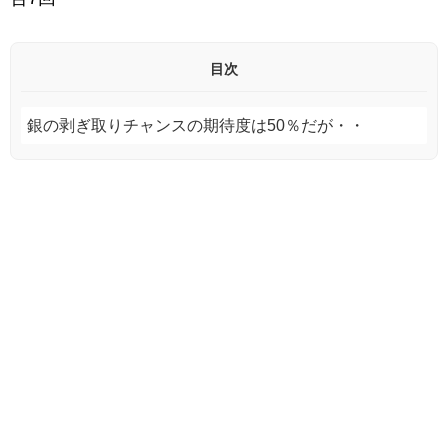
目次
銀の剥ぎ取りチャンスの期待度は50％だが・・