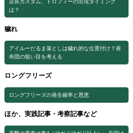
店長カスタム、トロフィーの出現タイミング
は？
穢れ
アイルーだるま落としは穢れ的な位置付け？座
布団の狙い目を考える
ロングフリーズ
ロングフリーズの発生確率と恩恵
ほか、実践記事・考察記事など