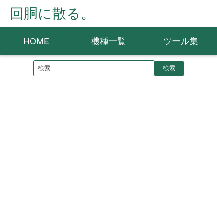
回胴に散る。
HOME
機種一覧
ツール集