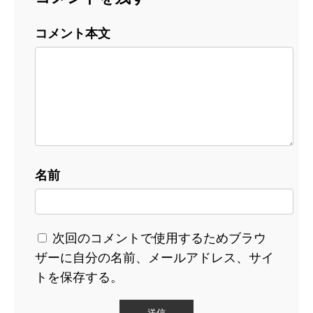
コメント本文
名前
次回のコメントで使用するためブラウ
ザーに自分の名前、メールアドレス、サイ
トを保存する。