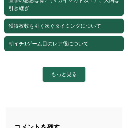
直撃の恩恵は青7（マガイマガド以上）、天国は
引き継ぎ
獲得枚数を引く次ぐタイミングについて
朝イチ1ゲーム目のレア役について
もっと見る
コメントを残す