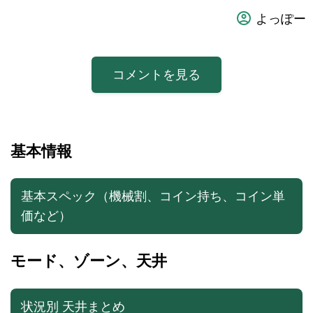
よっぽー
コメントを見る
基本情報
基本スペック（機械割、コイン持ち、コイン単
価など）
モード、ゾーン、天井
状況別 天井まとめ